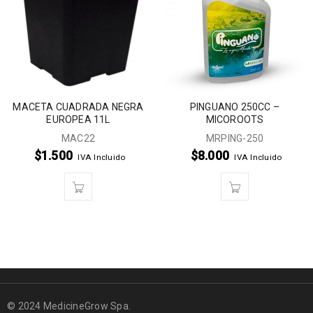
MACETA CUADRADA NEGRA
PINGUANO 250CC –
EUROPEA 11L
MICOROOTS
MAC22
MRPING-250
$
1.500
$
8.000
IVA Incluido
IVA Incluido
© 2024 MedicineGrow Spa.