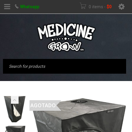
Whatsapp
0 items
-
$
0
AGOTADO