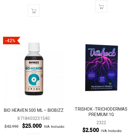
-42%
TRISHOK -TRICHODERMAS
BIO HEAVEN 500 ML – BIOBIZZ
PREMIUM 1G
8718403231540
2322
$
25.000
$
42.990
IVA Incluido
$
2.500
IVA Incluido