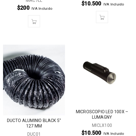
MAC7LL
$
10.500
IVA Incluido
$
200
IVA Incluido
MICROSCOPIO LED 100X –
LUMAGNY
DUCTO ALUMINIO BLACK 5″
MICLX100
127 MM
$
10.500
IVA Incluido
DUC01