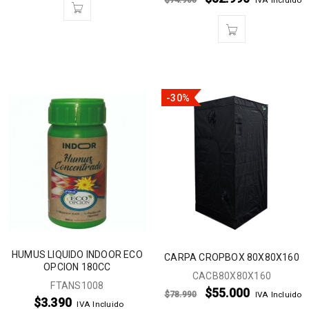
-30%
HUMUS LIQUIDO INDOOR ECO
CARPA CROPBOX 80X80X160
OPCION 180CC
CACB80X80X160
FTANS1008
$
55.000
$
78.990
IVA Incluido
$
3.390
IVA Incluido