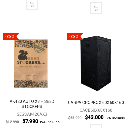
-38%
-38%
AK420 AUTO X3 – SEED
CARPA CROPBOX 60X60X160
STOCKERS
CACB60X60X160
SESSAK420AX3
$
43.000
$
68.990
IVA Incluido
$
7.990
$
12.990
IVA Incluido