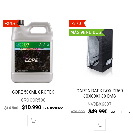
-24%
-37%
MÁS VENDIDOS
CARPA DARK BOX DB60
CORE 500ML GROTEK
60X60X160 CMS
GROCOR500
NVDBX6007
$
10.990
$
14.500
IVA Incluido
$
49.990
$
78.990
IVA Incluido