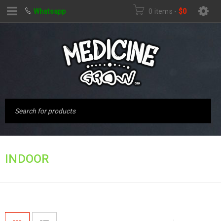
Whatsapp
0 items
-
$
0
Inicio
›
Productos
INDOOR
etiquetados “indoor”