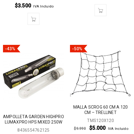
$
3.500
IVA Incluido
-43%
-50%
MALLA SCROG 60 CM A 120
CM – TRELLINET
AMPOLLETA GARDEN HIGHPRO
TMS120X120
LUMAXPRO HPS MIXED 250W
$
5.000
$
9.990
IVA Incluido
8436554762125