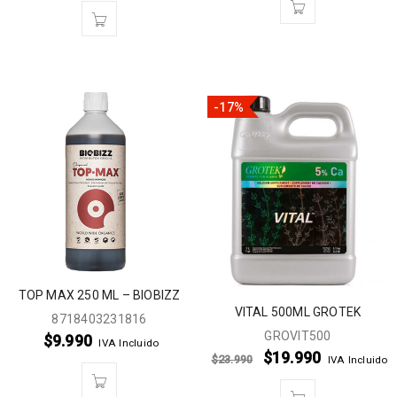
-17%
TOP MAX 250 ML – BIOBIZZ
VITAL 500ML GROTEK
8718403231816
GROVIT500
$
9.990
IVA Incluido
$
19.990
$
23.990
IVA Incluido