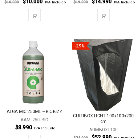
$
10.000
$
14.990
$
16.000
$
19.990
IVA Incluido
IVA Incluido
-29%
ALGA MIC 250ML – BIOBIZZ
CULTIBOX LIGHT 100x100x200
AAM-250-BIO
cm
$
8.990
IVA Incluido
ARMBOXL100
$
52.990
$
74.900
IVA Incluido