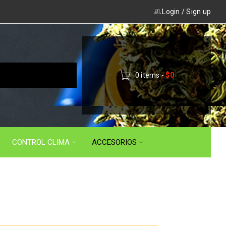
Login
/
Sign up
0 items
-
$
0
CONTROL CLIMA
ACCESORIOS
Inicio
›
ACCESORIOS
›
BALANZAS Y PESAS