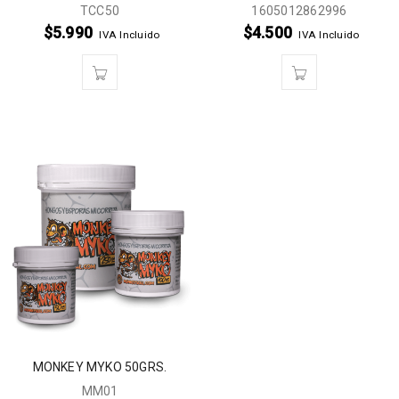
TCC50
1605012862996
$
5.990
$
4.500
IVA Incluido
IVA Incluido
MONKEY MYKO 50GRS.
MM01