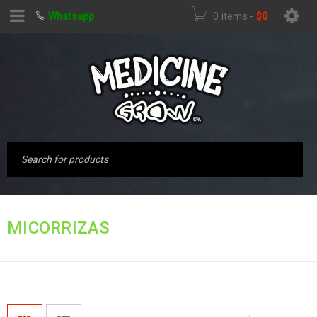
Whatsapp
0 items
-
$
0
Inicio
›
FERTILIZANTES
MICORRIZAS
›
MICORRIZAS