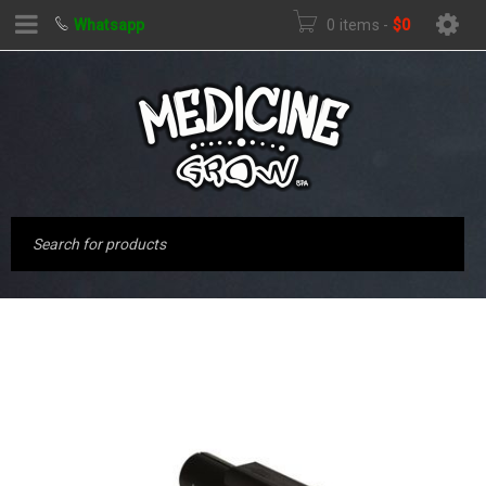
Whatsapp
0 items
-
$
0