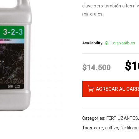
clave pero también altos ni
minerales.
Availability:
1 disponibles
$
1
$
14.500
AGREGAR AL CARR
Categories:
FERTILIZANTES
Tags:
core
,
cultivo
,
fertiliza