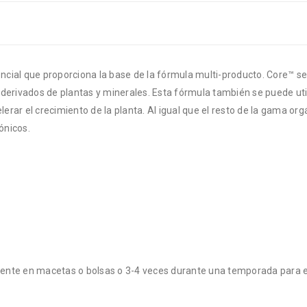
sencial que proporciona la base de la fórmula multi-producto. Core™ s
erivados de plantas y minerales. Esta fórmula también se puede utiliz
rar el crecimiento de la planta. Al igual que el resto de la gama org
ónicos.
lmente en macetas o bolsas o 3-4 veces durante una temporada para e