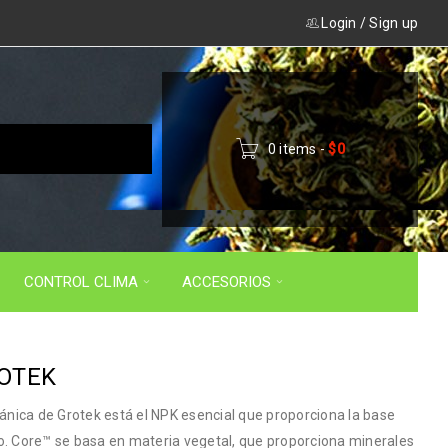
Login
/
Sign up
0 items
-
$
0
CONTROL CLIMA
ACCESORIOS
OTEK
gánica de Grotek está el NPK esencial que proporciona la base
o. Core™ se basa en materia vegetal, que proporciona minerales