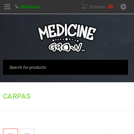
Whatsapp
0 items
-
$
0
Inicio
›
Productos
CARPAS
etiquetados “carpas”