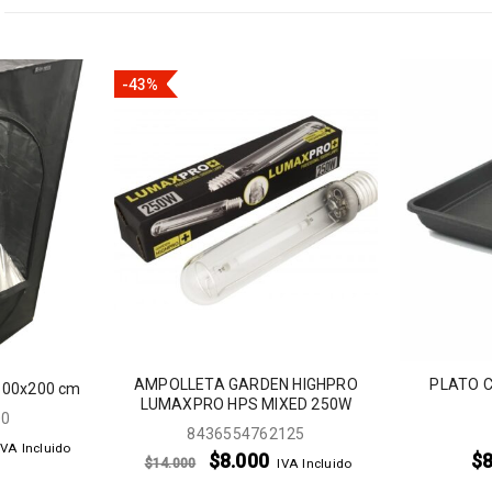
-43%
AMPOLLETA GARDEN HIGHPRO
PLATO C
100x200 cm
LUMAXPRO HPS MIXED 250W
00
8436554762125
IVA Incluido
$
8.000
$
$
14.000
IVA Incluido