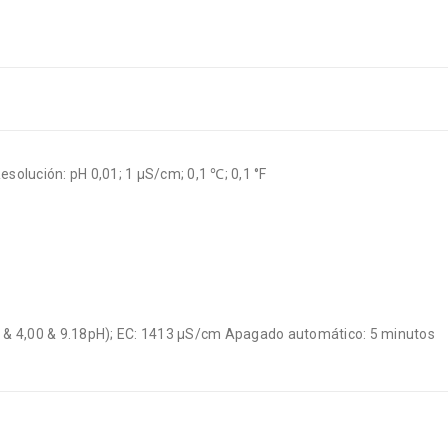
olución: pH 0,01; 1 μS/cm; 0,1 ℃; 0,1 °F
,86 & 4,00 & 9.18pH); EC: 1413 μS/cm Apagado automático: 5 minutos