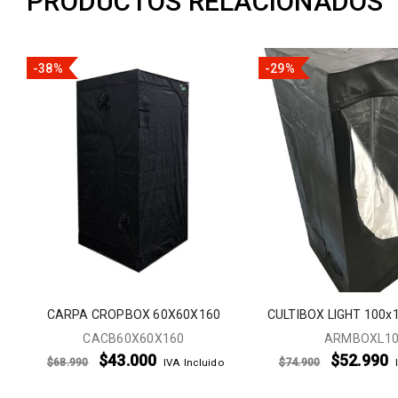
PRODUCTOS RELACIONADOS
-38%
-29%
CARPA CROPBOX 60X60X160
CULTIBOX LIGHT 100x
CACB60X60X160
ARMBOXL1
$
43.000
$
52.990
$
68.990
$
74.900
IVA Incluido