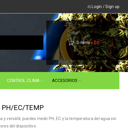
Login
/
Sign up
0 items
-
$
0
CONTROL CLIMA
ACCESORIOS
1 PH/EC/TEMP
 y versátil, puedes medir PH, EC y la temperatura del agua sin
ores del dispositivo.