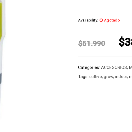
Availability:
Agotado
$
3
$
51.990
Categories:
ACCESORIOS
,
M
Tags:
cultivo
,
grow
,
indoor
,
m