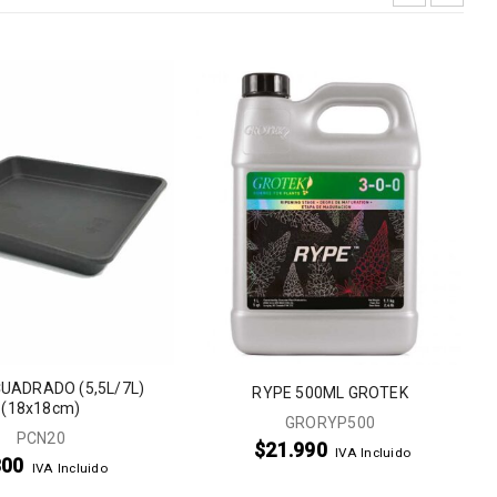
UADRADO (5,5L/7L)
RYPE 500ML GROTEK
(18x18cm)
GRORYP500
PCN20
$
21.990
IVA Incluido
800
IVA Incluido