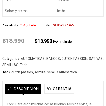
Sabor y aroma
Limón
Availability:
Agotado
Sku:
SMDP2X1PW
$
18.990
$
13.990
IVA Incluido
Categories:
AUTOMÁTICAS
,
BANCOS
,
DUTCH PASSION
,
SATIVAS
,
SEMILLAS
,
Todo
Tags:
dutch passion
,
semilla
,
semilla automática
DESCRIPCIÓN
GARANTÍA
Los 90 trajeron muchas cosas buenas. Música épica, la