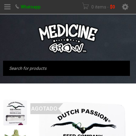
Whatsapp
0 items
-
$
0
AGOTADO