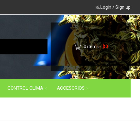
Login
/
Sign up
0 items
-
$
0
CONTROL CLIMA
ACCESORIOS
nicio
›
Productos etiquetados “semilla automática”