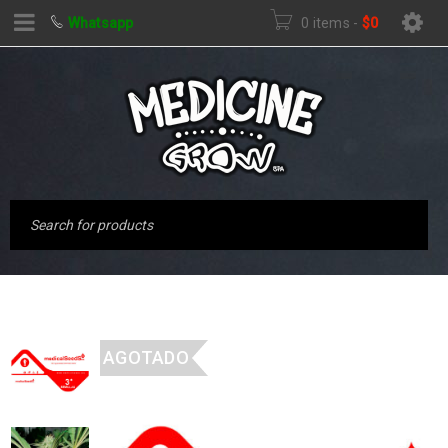
Whatsapp
0 items
-
$
0
AGOTADO