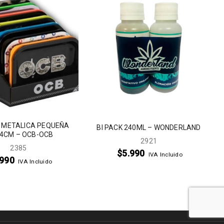
 METALICA PEQUEÑA
BI PACK 240ML – WONDERLAND
4CM – OCB-OCB
2921
2385
$
5.990
IVA Incluido
.990
IVA Incluido