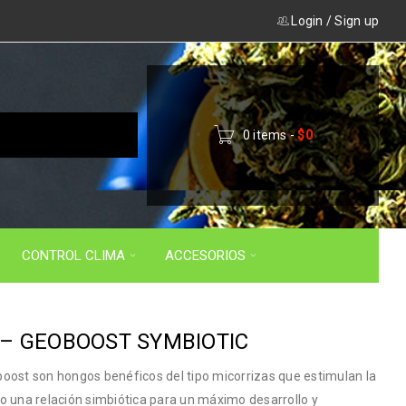
Login
/
Sign up
0 items
-
$
0
CONTROL CLIMA
ACCESORIOS
 – GEOBOOST SYMBIOTIC
oost son hongos benéficos del tipo micorrizas que estimulan la
o una relación simbiótica para un máximo desarrollo y