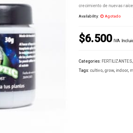
crecimiento de nuevas raíce
Availability:
Agotado
$
6.500
IVA Inclu
Categories:
FERTILIZANTES
Tags:
cultivo
,
grow
,
indoor
,
m