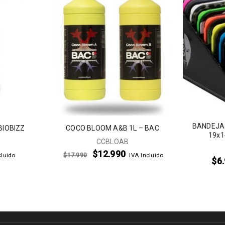
BANDEJA
BIOBIZZ
COCO BLOOM A&B 1L – BAC
19x1
CCBLOAB
$
12.990
$
17.990
cluido
IVA Incluido
$
6