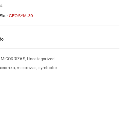
s.
Sku:
GEOSYM-30
ido
,
MICORRIZAS
,
Uncategorized
icorriza
,
micorrizas
,
symbiotic