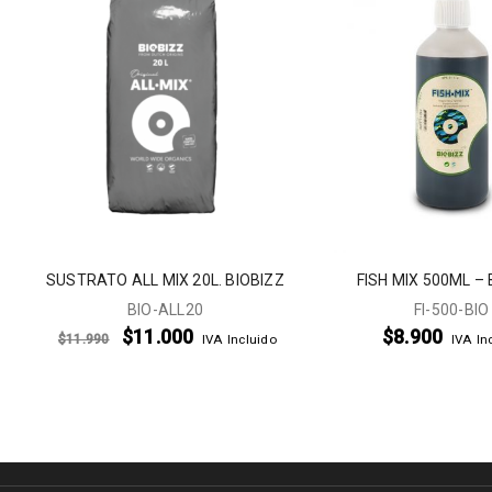
SUSTRATO ALL MIX 20L. BIOBIZZ
FISH MIX 500ML – 
BIO-ALL20
FI-500-BIO
$
11.000
$
8.900
$
11.990
IVA Incluido
IVA In