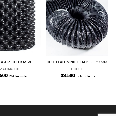
 AIR 10 LT KASVI
DUCTO ALUMINIO BLACK 5″ 127 MM
MACAK-10L
DUC01
.500
$
3.500
IVA Incluido
IVA Incluido