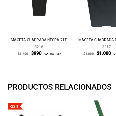
MACETA CUADRADA NEGRA 7 LT
MACETA CUADRADA N
3216
3217
$
990
$
1.000
$
1.400
$
1.600
IVA Incluido
IV
PRODUCTOS RELACIONADOS
-22%