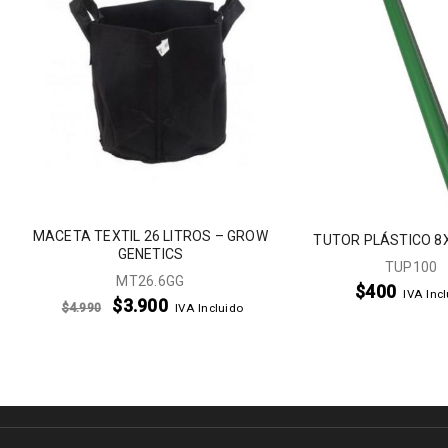
–
MACETA TEXTIL 26 LITROS – GROW
TUTOR PLÁSTICO 
GENETICS
TUP100
MT26.6GG
$
400
IVA Inc
$
3.900
$
4.990
IVA Incluido