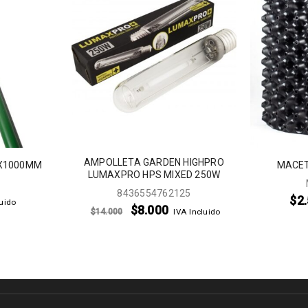
AMPOLLETA GARDEN HIGHPRO
8X1000MM
MACETA
LUMAXPRO HPS MIXED 250W
8436554762125
$
2
luido
$
8.000
$
14.000
IVA Incluido