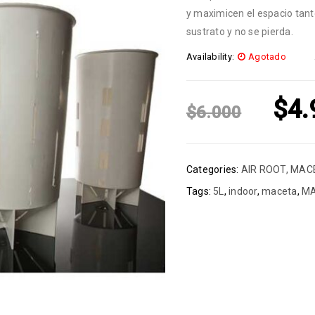
y maximicen el espacio tant
sustrato y no se pierda.
Availability:
Agotado
$
4.
$
6.000
Categories:
AIR ROOT
,
MAC
Tags:
5L
,
indoor
,
maceta
,
MA