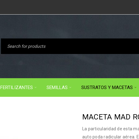
FERTILIZANTES
SEMILLAS
SUSTRATOS Y MACETAS
MACETA MAD RO
La particularidad de esta m
auto poda radicular aérea. 