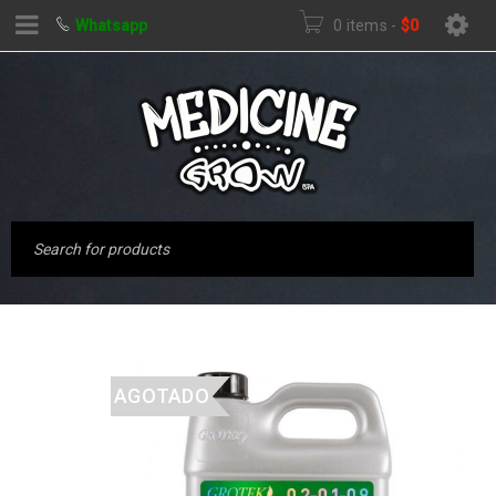
Whatsapp
0 items
-
$
0
AGOTADO