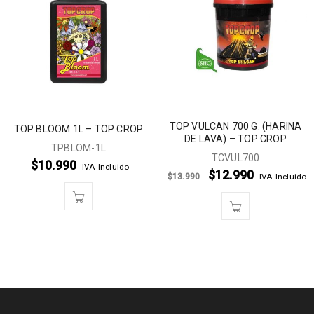
TOP VULCAN 700 G. (HARINA
TOP BLOOM 1L – TOP CROP
DE LAVA) – TOP CROP
TPBLOM-1L
TCVUL700
$
10.990
IVA Incluido
$
12.990
$
13.990
IVA Incluido