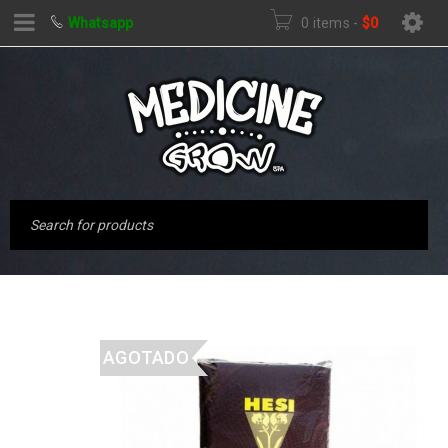
Whatsapp
0 items
-
$
0
AGOTADO