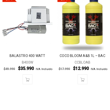
BALASTRO 400 WATT
COCO BLOOM A&B 1L – BAC
B400W
CCBLOAB
$
35.990
$
12.990
$
49.990
$
17.990
IVA Incluido
IVA Incluido