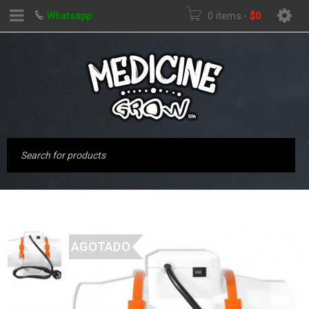
Whatsapp
0 items
-
$
0
AGOTADO