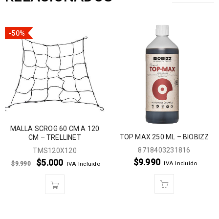
-50%
MALLA SCROG 60 CM A 120
TOP MAX 250 ML – BIOBIZZ
CM – TRELLINET
8718403231816
TMS120X120
$
9.990
$
5.000
IVA Incluido
$
9.990
IVA Incluido