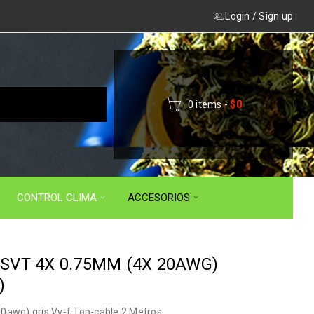
Login
/
Sign up
0 items
-
$
0
CONTROL CLIMA
ACCESORIOS
SVT 4X 0.75MM (4X 20AWG)
)
0awg) gris Vv-f Top-cable 2 Metros