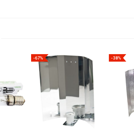
-67%
-38%