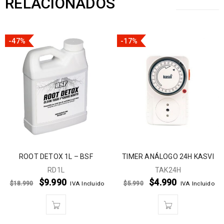
RELACIONADOS
-47%
-17%
ROOT DETOX 1L – BSF
TIMER ANÁLOGO 24H KASVI
RD1L
TAK24H
$
9.990
$
4.990
$
18.990
$
5.990
IVA Incluido
IVA Incluido