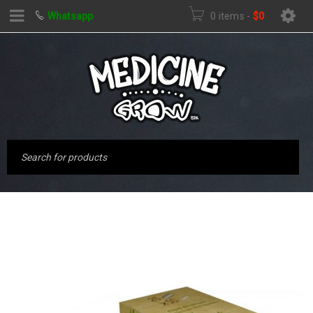
Whatsapp
0 items
-
$
0