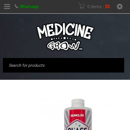
Whatsapp
0 items
-
$
0