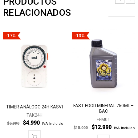
PRODUCTOS
RELACIONADOS
-17%
-13%
FAST FOOD MINERAL 750ML –
TIMER ANÁLOGO 24H KASVI
BAC
TAK24H
FFM01
$
4.990
$
5.990
IVA Incluido
$
12.990
$
15.000
IVA Incluido