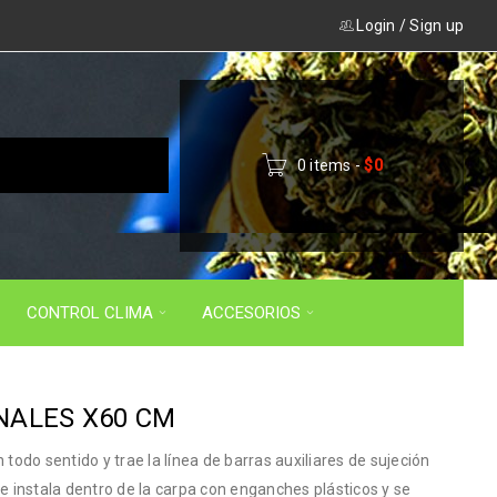
Login
/
Sign up
0 items
-
$
0
CONTROL CLIMA
ACCESORIOS
NALES X60 CM
odo sentido y trae la línea de barras auxiliares de sujeción
se instala dentro de la carpa con enganches plásticos y se