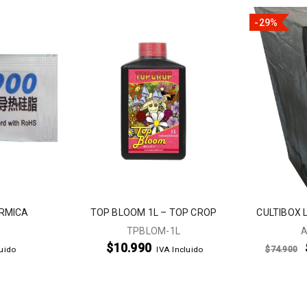
-29%
ÉRMICA
TOP BLOOM 1L – TOP CROP
CULTIBOX 
TPBLOM-1L
A
$
10.990
$
74.900
luido
IVA Incluido