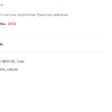
ra.
cm con sus respectivas fijaciones plásticas.
Sku:
2016
ido
 INDOOR
,
Todo
ales
,
carpas