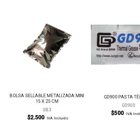
B
BOLSA SELLABLE METALIZADA MINI
GD900 PASTA T
15 X 25 CM
GD900
SB3
$
500
IVA Inc
$
2.500
IVA Incluido