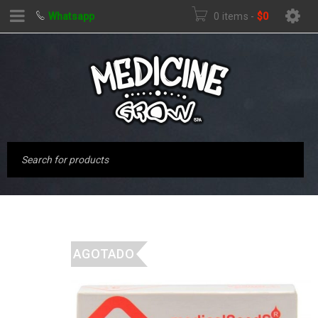
Whatsapp
0 items
-
$
0
AGOTADO