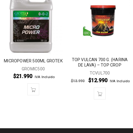
TOP VULCAN 700 G. (HARINA
MICROPOWER 500ML GROTEK
DE LAVA) – TOP CROP
GROMIC500
TCVUL700
$
21.990
IVA Incluido
$
12.990
$
13.990
IVA Incluido