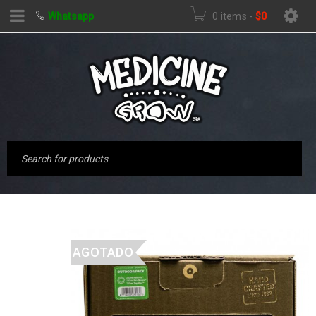
Whatsapp
0 items
-
$
0
AGOTADO