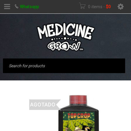
Whatsapp
0 items
-
$
0
AGOTADO