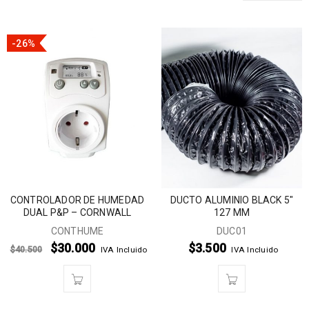
-26%
CONTROLADOR DE HUMEDAD
DUCTO ALUMINIO BLACK 5″
DUAL P&P – CORNWALL
127 MM
CONTHUME
DUC01
$
30.000
$
3.500
$
40.500
IVA Incluido
IVA Incluido