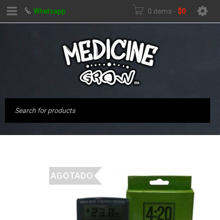
Whatsapp
0 items
-
$
0
AGOTADO