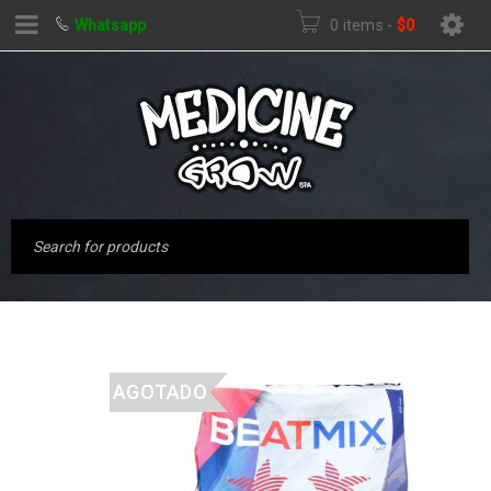
Whatsapp
0 items
-
$
0
AGOTADO