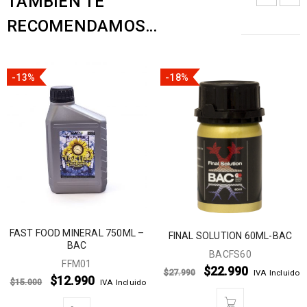
TAMBIÉN TE
RECOMENDAMOS…
-13%
-18%
FAST FOOD MINERAL 750ML –
FINAL SOLUTION 60ML-BAC
BAC
BACFS60
FFM01
$
22.990
$
27.990
IVA Incluido
$
12.990
$
15.000
IVA Incluido