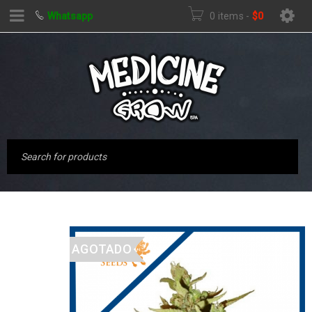
Whatsapp
0 items
-
$
0
AGOTADO