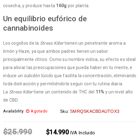
cosecha, y produce hasta
160g
por planta.
Un equilibrio eufórico de
cannabinoides
Los cogollos de la
Stress Killer
tienen un penetrante aroma a
limón y Haze, ya que ambos padres tienen un sabor
principalmente cítrico. Como su nombre indica, su efecto es ideal
para aliviar las preocupaciones que pueda haber en tu mente, e
induce un subidón lúcido que facilita la concentración, eliminando
toda distracción y permitiéndote seguir con tu rutina diaria.
La
Stress Killer
tiene un contenido de THC del
11%
y un nivel alto
de CBD.
Availability:
Agotado
Sku:
SMRQSKACBDAUTOX3
$
25.990
$
14.990
IVA Incluido