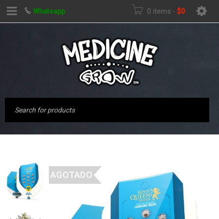
Whatsapp
0 items
-
$
0
AGOTADO