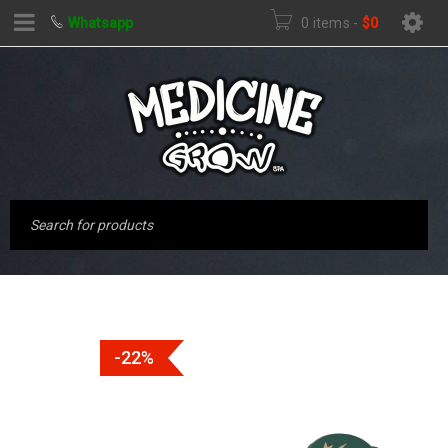
Whatsapp
0 items
-
$
0
-22%