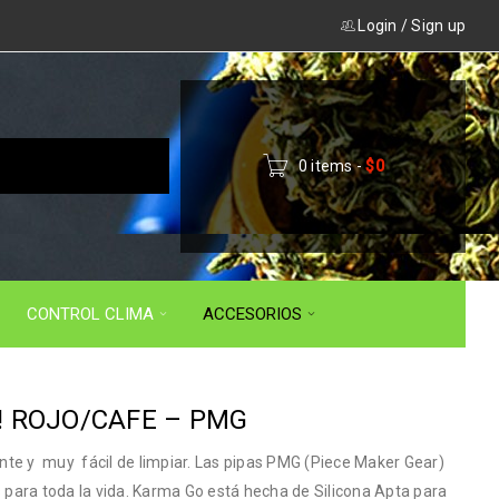
Login
/
Sign up
0 items
-
$
0
CONTROL CLIMA
ACCESORIOS
! ROJO/CAFE – PMG
tente y muy fácil de limpiar. Las pipas PMG (Piece Maker Gear)
para toda la vida. Karma Go está hecha de Silicona Apta para