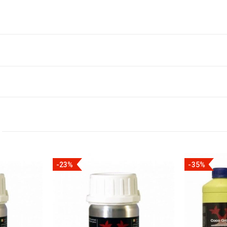
-23%
-35%