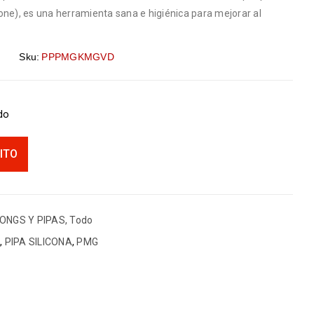
one), es una herramienta sana e higiénica para mejorar al
Sku:
PPPMGKMGVD
ido
ITO
ONGS Y PIPAS
,
Todo
!
,
PIPA SILICONA
,
PMG