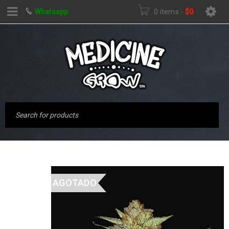
Whatsapp
0 items
-
$
0
AGOTADO