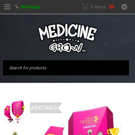
Whatsapp
0 items
-
$
0
AGOTADO