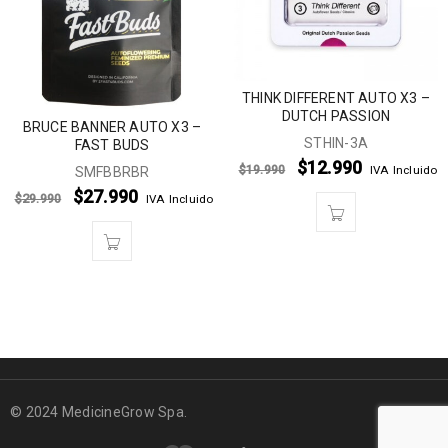
THINK DIFFERENT AUTO X3 –
DUTCH PASSION
BRUCE BANNER AUTO X3 –
STHIN-3A
FAST BUDS
$
12.990
$
19.990
IVA Incluido
SMFBBRBR
$
27.990
$
29.990
IVA Incluido
© 2024 MedicineGrow Spa.