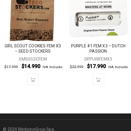
GIRL SCOUT COOKIES FEM X3
PURPLE #1 FEM X3 – DUTCH
– SEED STOCKERS
PASSION
SMSSGSCFEM
DPPURIFEMX3
$
14.990
$
17.990
$
17.990
$
22.990
IVA Incluido
IVA Incluido
© 2024 MedicineGrow Spa.