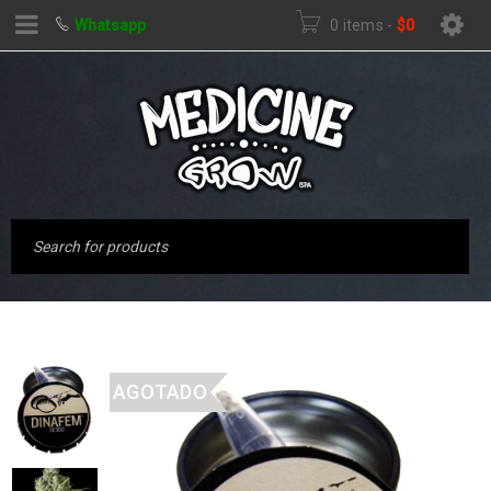
Whatsapp
0 items
-
$
0
AGOTADO