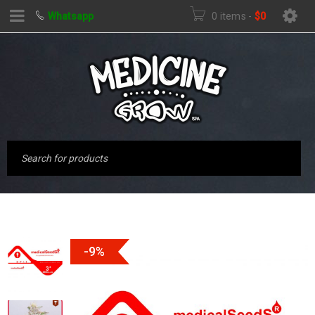
Whatsapp
0 items
-
$
0
-9%