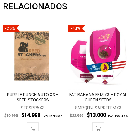
RELACIONADOS
-25%
-43%
PURPLE PUNCH AUTO X3 –
FAT BANANA FEM X3 – ROYAL
SEED STOCKERS
QUEEN SEEDS
SESSPPAX3
SMRQFBUSAPREFEMX3
$
14.990
$
13.000
$
19.990
$
22.990
IVA Incluido
IVA Incluido