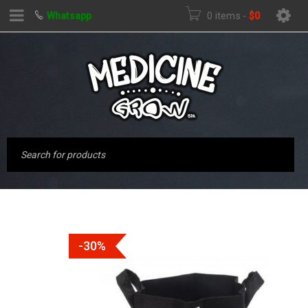
Whatsapp
0 items
-
$
0
-30%