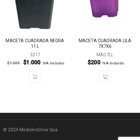
MACETA CUADRADA NEGRA
MACETA CUADRADA LILA
11 L
7X7X6
3217
MAC7LL
$
1.000
$
200
$
1.600
IVA Incluido
IVA Incluido
© 2024 MedicineGrow Spa.