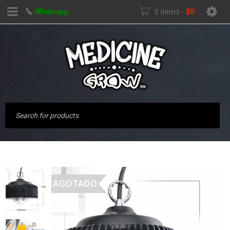
Whatsapp
0 items
-
$
0
AGOTADO