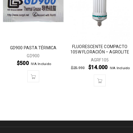
FLUORESCENTE COMPACTO
GD900 PASTA TÉRMICA
105W FLORACIÓN – AGROLITE
GD900
AGRF105
$
500
IVA Incluido
$
14.000
$
25.990
IVA Incluido