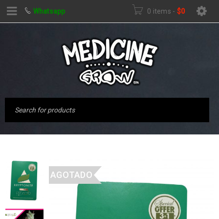
Whatsapp
0 items
-
$
0
AGOTADO