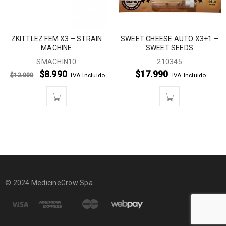
ZKITTLEZ FEM X3 – STRAIN
SWEET CHEESE AUTO X3+1 –
MACHINE
SWEET SEEDS
SMACHIN10
210345
$
8.990
$
17.990
$
12.000
IVA Incluido
IVA Incluido
© 2024 MedicineGrow Spa.