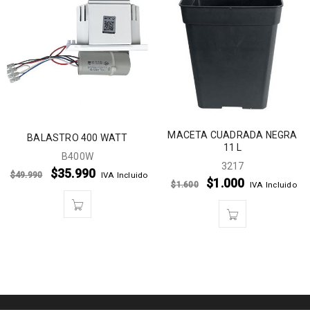
MACETA CUADRADA NEGRA
BALASTRO 400 WATT
11 L
B400W
3217
$
35.990
$
49.990
IVA Incluido
$
1.000
$
1.600
IVA Incluido