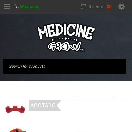
Whatsapp
0 items
-
$
0
AGOTADO