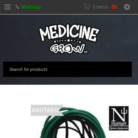
Whatsapp
0 items
-
$
0
AGOTADO