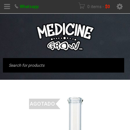
Whatsapp
0 items
-
$
0
AGOTADO