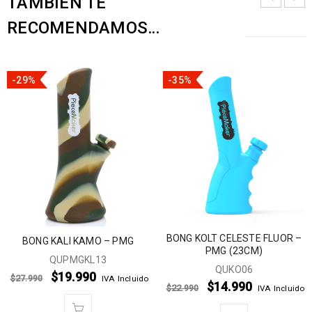
TAMBIÉN TE
RECOMENDAMOS…
-29%
-35%
BONG KOLT CELESTE FLUOR –
BONG KALI KAMO – PMG
PMG (23CM)
QUPMGKL13
QUKO06
$
19.990
$
27.990
IVA Incluido
$
14.990
$
22.990
IVA Incluido