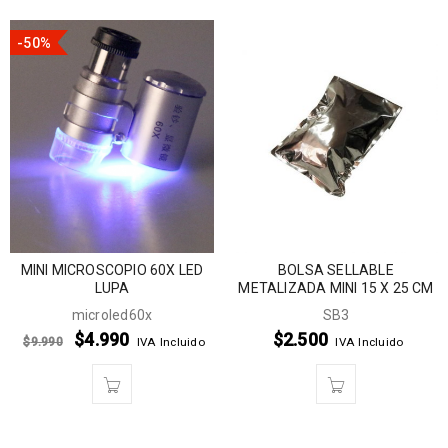
-50%
MINI MICROSCOPIO 60X LED
BOLSA SELLABLE
LUPA
METALIZADA MINI 15 X 25 CM
microled60x
SB3
$
4.990
$
2.500
$
9.990
IVA Incluido
IVA Incluido