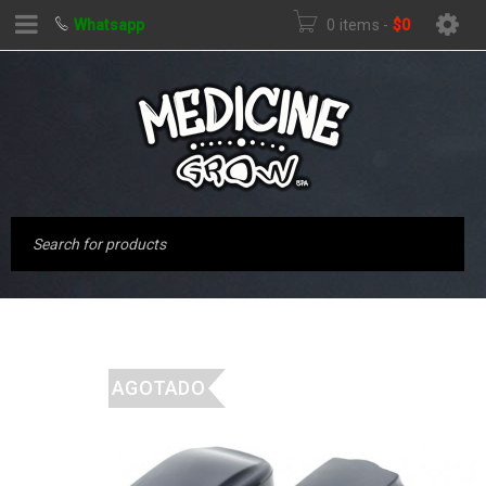
Whatsapp
0 items
-
$
0
AGOTADO