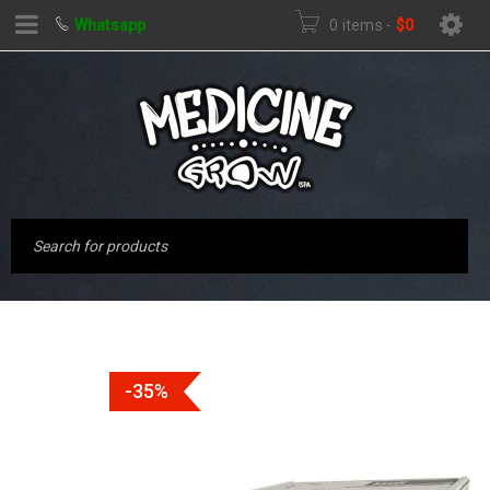
Whatsapp
0 items
-
$
0
-35%