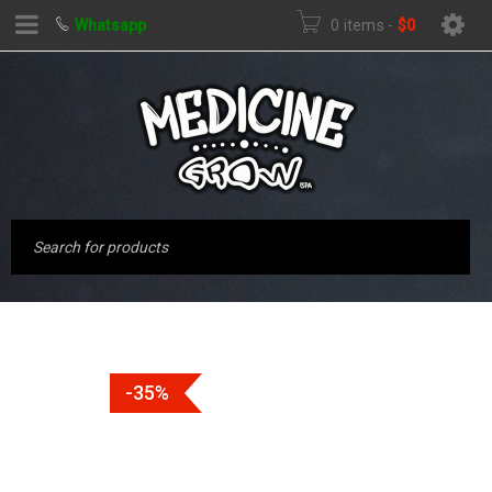
Whatsapp
0 items
-
$
0
-35%