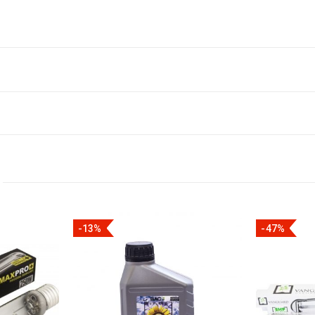
-13%
-47%