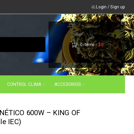
Login
/
Sign up
0 items
-
$
0
CONTROL CLIMA
ACCESORIOS
ÉTICO 600W – KING OF
e IEC)