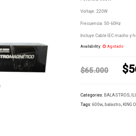
Voltaje: 220W
Frecuencia: 50-60Hz
Incluye Cable IEC macho y h
Availability:
Agotado
$
5
$
65.000
Categories:
BALASTROS
,
I
Tags:
600w
,
balastro
,
KING 