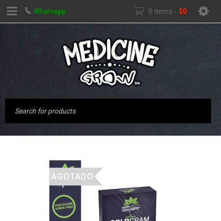
Whatsapp
0 items
-
$
0
AGOTADO