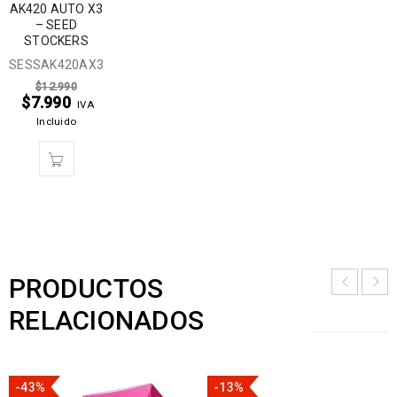
AK420 AUTO X3
– SEED
STOCKERS
SESSAK420AX3
$
12.990
$
7.990
IVA
Incluido
PRODUCTOS
RELACIONADOS
-43%
-13%