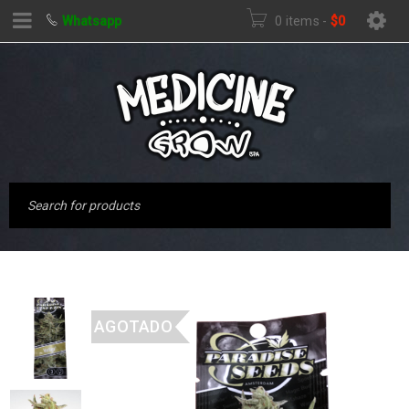
Whatsapp
0 items
-
$
0
AGOTADO