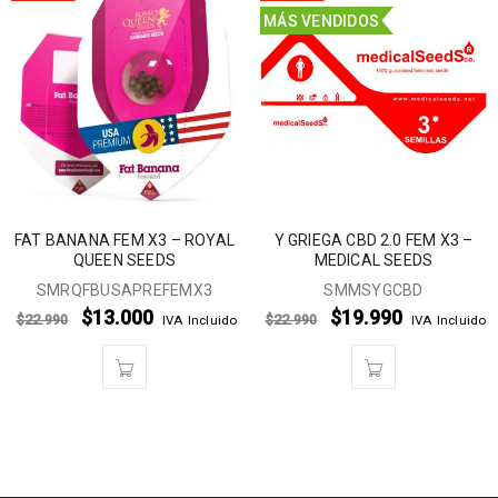
MÁS VENDIDOS
FAT BANANA FEM X3 – ROYAL
Y GRIEGA CBD 2.0 FEM X3 –
QUEEN SEEDS
MEDICAL SEEDS
SMRQFBUSAPREFEMX3
SMMSYGCBD
$
13.000
$
19.990
$
22.990
$
22.990
IVA Incluido
IVA Incluido