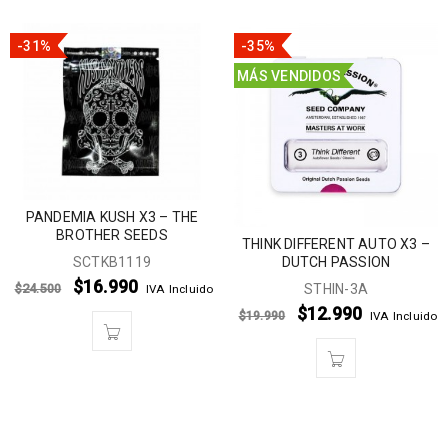
-31%
-35%
MÁS VENDIDOS
PANDEMIA KUSH X3 – THE
BROTHER SEEDS
THINK DIFFERENT AUTO X3 –
DUTCH PASSION
SCTKB1119
$
16.990
STHIN-3A
$
24.500
IVA Incluido
$
12.990
$
19.990
IVA Incluido