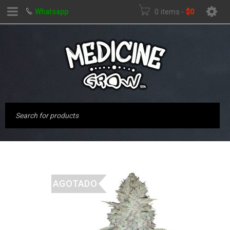
Whatsapp
0 items
-
$
0
AGOTADO