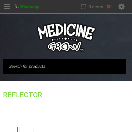
Whatsapp
0 items
-
$
0
Inicio
›
Productos
REFLECTOR
etiquetados “reflector”