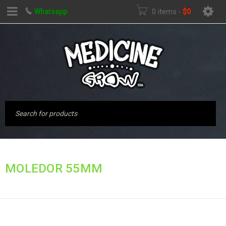
Whatsapp
0 items
-
$
0
Inicio
›
Productos
MOLEDOR 55MM
etiquetados “moledor
55mm”