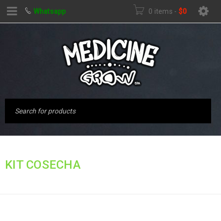
Whatsapp
0 items
-
$
0
Inicio
›
Productos
KIT COSECHA
etiquetados “KIT
COSECHA”