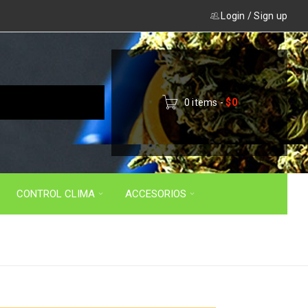
Login
/
Sign up
0 items
-
$
0
CONTROL CLIMA
ACCESORIOS
Inicio
›
Productos etiquetados “enfriador led”